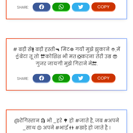
# बड़ी से🚹 बड़ी हस्ती🔫 मिट☸ गयी मुझे झुकाने 👲,में
☝बेटा तू तो 🔛कोशिश भी मत ❎करना तेरी उम्र 😎
गुजर जायगी मुझे गिराने मे🔚.
@रेगिस्तान 🗿 भी _हरे 🌳 हो #जाते है, जब #अपने
_साथ 😍 अपने #भाई 👬 #खड़े हो जाते है ।