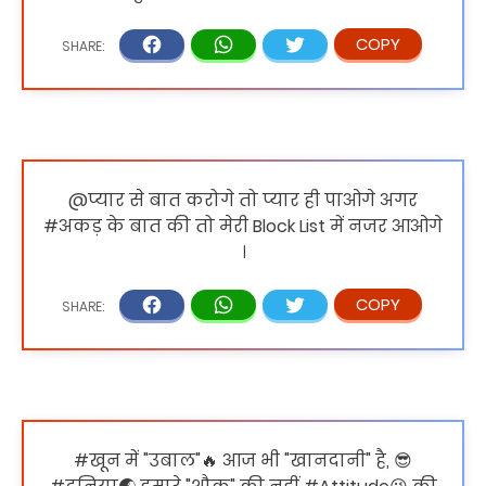
@प्यार से बात करोगे तो प्यार ही पाओगे अगर
#अकड़ के बात की तो मेरी Block List में नजर आओगे
।
#खून में "उबाल"🔥 आज भी "खानदानी" है, 😎