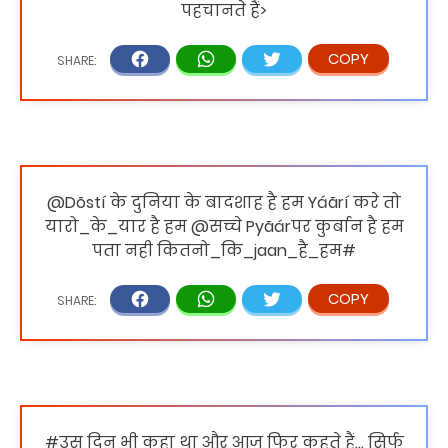
पहचानते हैं>
@Dõstí के दुनिया के बादशाह है हम Yáãrí करे तो
यारो_के_यार है हम @सच्चे Pyãárपर कुर्बान है हम
पता नही कितनो_कि_jaan_है_हम#
#उस दिन भी कहा था और आज फिर कहते हैं… सिर्फ