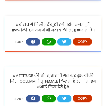
#खैरात में मिली हुई खुशी हमे पसंद #नहीं_हैं,
#क्योंकी हम गम में भी नवाब की तरह #जीते_हैं ।
#ATTITUDE‬ की तो ‪ ‎तु‬ बात ही मत कर @क्योंकी
जिस ‪ ‎COLUMM‬ मैं तु ‪ ‎FEMALE‬ लिखती है उसमें तो हम
‪#‎भाई लिख देते हैं#