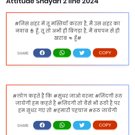
Attitude Shayari 2 line 2024
#जिस शहर में तू मस्तियाँ करता है, मैं उस शहर का
नवाब 👮 हूँ, तू तो अभी ही बिगड़ा है, मैं बचपन से ही
खराब 👊 हूँ#
#लोग कहते हैं कि #सुधर जाओ वरना #ज़िंदगी रूठ
जायेगी हम कहते है #ज़िंदगी तो वैसे भी रूठी है पर
हम सुधर गए तो #हमारी पहचान #रूठ जायेगी