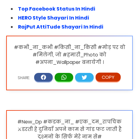
Top Facebook Status In Hindi
HERO Style Shayari In Hindi
RajPut AttiTude Shayari In Hindi
#कभी_ना_कभी #किसी_ना_किसी ‪#मोड़ पर वो
#मिलेगी, जो #हमारी_Photo को
#अपना_Wallpaper बनायेगी ।
#New_Dp #कडक_ना_ #एक_दम_रापचिक
⚔डरती हे दुनियाँ अपने काम से गांड फट जाती है
दुश्मनो के सिर्फ मेरे नाम से#