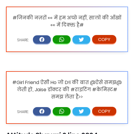
#जिनकी नज़रों 👀 में हम अच्छे नहीं, सालों की आँखों
👀 में दिक्क्त है#
#Girl Friend ऐसी Ho जो D!l की बात @ऐसे समझ@
लेती हो, Jaise डॉक्टर की ‪#‎राइटिंग ‪#‎केमिस्ट#
‎समझ लेता है>>