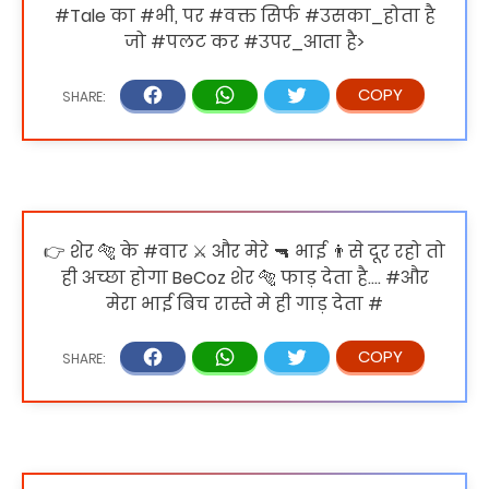
#Tale का #भी, पर #वक्त सिर्फ #उसका_होता है
जो #पलट कर #उपर_आता है>
👉 शेर 🐅 के #वार ⚔️ और मेरे 🔫 भाई 👨से दूर रहो तो
ही अच्छा होगा BeCoz शेर 🐅 फाड़ देता है.... #और
मेरा भाई बिच रास्ते मे ही गाड़ देता #