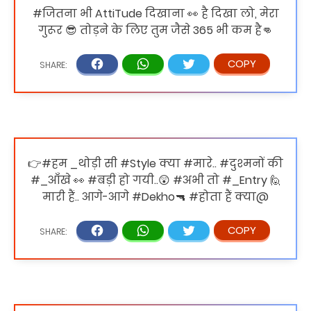
#जितना भी AttiTude दिखाना 👀 है दिखा लो, मेरा
गुरूर 😎 तोड़ने के लिए तुम जैसे 365 भी कम है👊
👉#हम _थोड़ी सी #Style क्या #मारे.. #दुश्मनों की
#_आँखे 👀 #बड़ी हो गयी..😲 #अभी तो #_Entry 🙋
मारी हैं.. आगे-आगे #Dekho🔫 #होता हैं क्या@