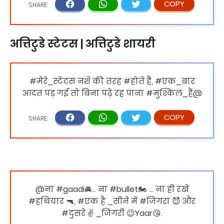
अत्तिटुडे स्टेटस | अत्तिटुडे शायरी
#मेरे_स्टेटस नशें की तरह #होते हैं, #एक_बार
आदत पड़ गई तो बिना पढ़े रह पाना #मुश्किल_हैं@
@ना #gaadi🚘… ना #bullet🏍 … ना ही रखे
#हथियार 🔫, #एक है _सीने में #जिगरा 😈 और
#दुसरे ✌ _जिगरी 😉Yaar😘.