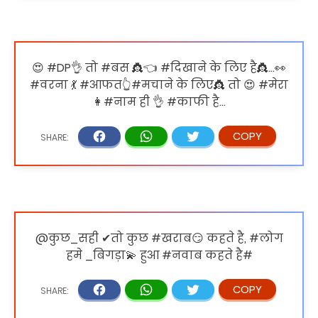
😍 #DP👌 तो #बस 👸👈 #दिखाने के लिए है👸…👀
#वरना 💃 #आफत👆#मचाने के लिए👸 तो 😍 #मेरा
👩#नाम ही 👌 #काफी है…
@कुछ_सही ✔तो कुछ #खराब😏 कहते है, #लोग
हमे _बिगड़ा💫 हुआ #नवाब कहते है#