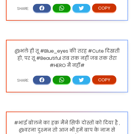
@भले ही तू #Blue_eyes की तरह #Cute दिखती
हो, पर तू #Beautiful तब तक नहीं जब तक तेरा
#HERO मैं नहीं#
#भाई बोलने का हक़ मैंने सिर्फ दोस्तों को दिया है ,
@वरना दुश्मन तो आज भी हमें बाप के नाम से