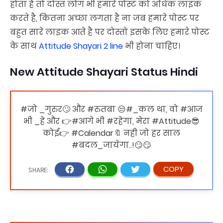
होता है तो दोस्त लोग भी हमारे पोस्ट को अधिक लाइक
करते है, कितना अच्छा लगता है ना जब हमारे पोस्ट पर
बहुत सारे लाइक आते है पर दोस्तो इसके लिए हमारे पोस्ट
के साथ
Attitude Shayari 2 line
भी होना चाहिए।
New Attitude Shayari Status Hindi
#जो _गुरुर🙄 और #रुतबा 😒#_कल था, वो #आज
भी _हे और 👉#आगे भी #रहेगा, मेरा #Attitude😎
कोई👉 #Calendar🔖 नही जो हर साल
#बदल_जायेगा..!😏😏