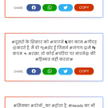
#दूसरों के शिकार को #चाटने 🐈का काम #गीदड़
😒करते हैं, मैं वो 🐅#शेर हूँ जिसने #जंगल 😲में 👣
कदम 👊 #रखा, तो कोई #परिंदा पर मारने😵 की
#हिम्मत नही करता#
#सिक्का #दोनों_का #होता है, #Heads का भी