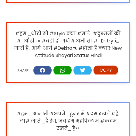
#हम _थोड़ी सी #Style क्या #मारे.. #दुश्मनों की
#_आँखे 👀 #बड़ी हो गयी# अभी तो #_Entry 🙋
मारी हैं.. आगे-आगे #Dekho🔫 #होता हैं क्या❓ New
Attitude Shayari Status Hindi
#हम _आज भी #अपने _हुनर मे #दम रखते #है,
छा# जाते _हैं रंग, जब हम महफिल मे #कदम
रखते_ है>>