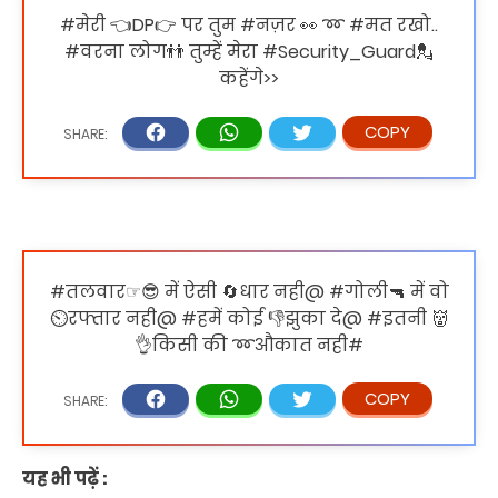
#मेरी 👈DP👉 पर तुम #नज़र 👀 ➿ #मत रखो..
#वरना लोग👬 तुम्हें मेरा #Security_Guard💂
कहेंगे>>
#तलवार☞😎 में ऐसी 🔄धार नही@ #गोली🔫 में वो
⏲रफ्तार नही@ #हमें कोई 👎झुका दे@ #इतनी 👹
👌किसी की ➿औकात नही#
यह भी पढ़ें :