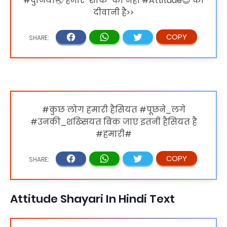
#दुनिया🌏 हमारे "शौक" की नहीं #Attitude😉 की
दीवानी है>>
#कुछ लोग हमारी हैसियत #पूछने_लगे
#उनकी_शख्सियत बिक जाए इतनी हैसियत है
#हमारी#
Attitude Shayari In Hindi Text