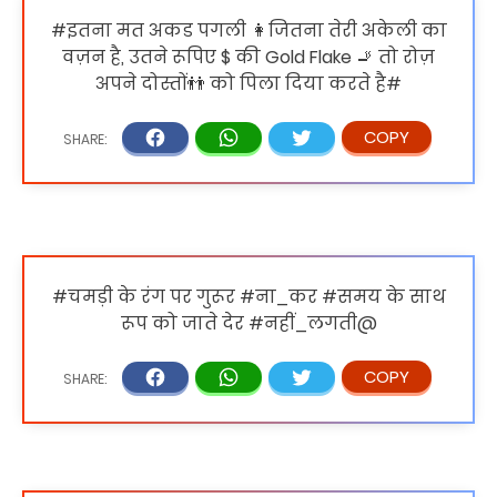
#इतना मत अकड पगली 👩जितना तेरी अकेली का
वज़न है, उतने रूपिए $ की Gold Flake 🚬 तो रोज़
अपने दोस्तों👬 को पिला दिया करते है#
#चमड़ी के रंग पर गुरूर #ना_कर #समय के साथ
रूप को जाते देर #नहीं_लगती@