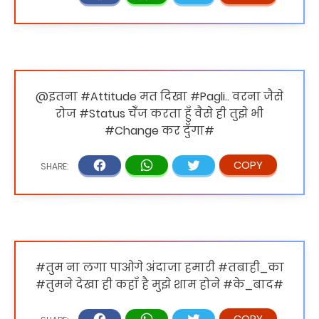
@इतना ‪#‎Attitude‬ मत दिखा ‪#‎Pagli‬.. वरना जैसे
रोज ‪#‎Status‬ चेँज करता हुँ वैसे ही तुझे भी
‪#‎Change‬ कर दुँगा#‬‬‬‬
#तुम ना लगा पाओगे अंदाजा हमारी #तबाही_का
#तुमने देखा ही कहाँ है मुझे शाम होने #के_बाद#