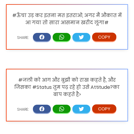
#ऊँचा उड़ कर इतना मत इतराओ, अगर मैं औकात में
आ गया तो सारा आसमान खरीद लूंगा#
#जली को आग और बुझी को राख कहते है, और
जिसका #Status तुम पढ़ रहे हो उसे Attitude?का
बाप कहते है>