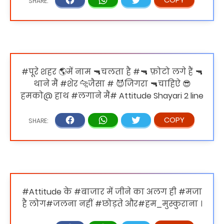
#पूरे शहर 🌎में नाम 🔫चलता है #🔫 फ़ोटो लगे हैं 🔫
थाने मैं #शेर 🐆जैसा # 😈जिगरा 🔫चाहिऐ 😎
हमको@ हाथ #लगाने मैं# Attitude Shayari 2 line
#Attitude के #बाजार में जीने का अलग ही #मजा
है लोग#जलना नहीं #छोड़ते और#हम_मुस्कुराना ।