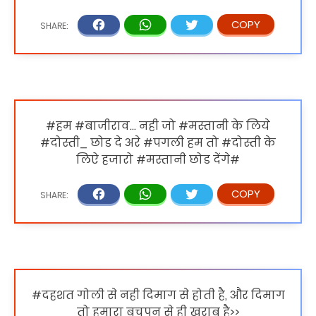
#हम #बाजीराव… नही जो #मस्तानी के लिये
#दोस्ती_ छोड दे अरे #पगली हम तो #दोस्ती के
लिऐ हजारो #मस्तानी छोड देंगे#
#दहशत गोली से नही दिमाग से होती है, और दिमाग
तो हमारा बचपन से ही खराब है>>