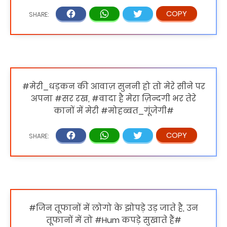
#मेरी_धड़कन की आवाज़ सुननी हो तो मेरे सीने पर
अपना #सर रख, #वादा है मेरा ज़िन्दगी भर तेरे
कानों में मेरी #मोहब्बत_गूंजेगी#
#जिन तूफानों में लोगो के झोपड़े उड़ जाते है, उन
तूफानों में तो #Hum कपड़े सुखाते हैं#