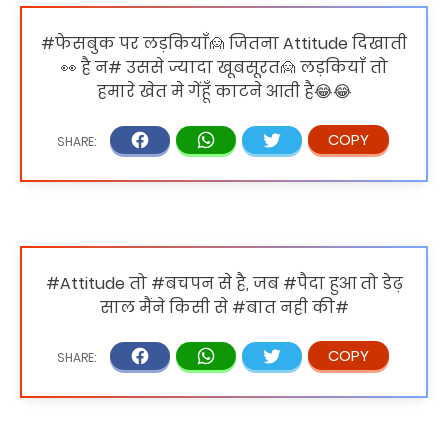
#फेसबुक पर लड़कियाँ🙍 जितना Attitude दिखाती
👀 है न# उससे ज्यादा खूबसूरत🙍 लड़कियाँ तो
हमारे खेत मे गेंहूँ काटने आती है😂😂
#Attitude तो #बचपन से है, जब #पैदा हुआ तो डेढ़
साल मैंने किसी से #बात नही की#