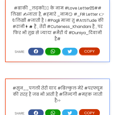
#बाकी _लड़कों🙎‍♂️ के नाम #Love Letter💌##
लिखा ✍जाता है, #हमारे _नाम😏 #_FIR Letter 👉
🔖लिखी #जाती है । #‎Pagli‬ माना तु ‪#‎AttiTude‬ की
‪#‎रानी👩‍🎓‬ हैं , तेरी ‪#‎Cuteness_Khandani‬ हैं , पर
फिर भी तुझ से ज्यादा ‪#‎मैरी‬ ये ‪#‎Duniya_दिवानी‬
है#‬‬‬‬‬
#सुन__पगली तेरी याद #बिल्कुल मेरे #परफ्यूम
की तरह है जब भी आती है #ज़िन्दगी #महक जाती
है>>