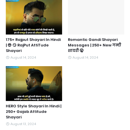
175+ Rajput Shayari In Hindi
Romantic Gandi Shayari
| 😎 😏 RajPut AttiTude
Messages | 250+ New गन्दी
Shayari
शायरी 🤫
August 14, 2024
August 14, 2024
HERO Style Shayari In Hindi |
250+ Gajab Attitude
Shayari
August 13, 2024